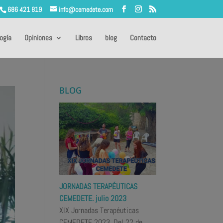
686 421 819
info@cemedete.com
ogía
Opiniones
Libros
blog
Contacto
BLOG
JORNADAS TERAPÉUTICAS
CEMEDETE. julio 2023
XIX Jornadas Terapéuticas
CEMEDETE 2023. Del 22 de