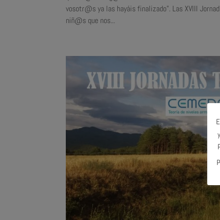
vosotr@s ya las hayáis finalizado”. Las XVIII Jorna
niñ@s que nos...
E
P