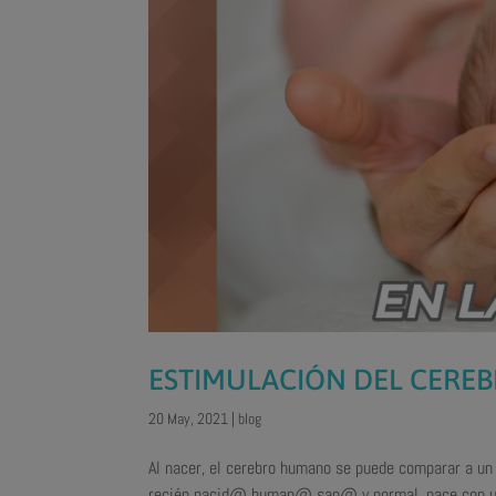
ESTIMULACIÓN DEL CEREB
20 May, 2021
|
blog
Al nacer, el cerebro humano se puede comparar a un
recién nacid@ human@ san@ y normal, 