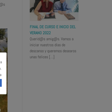
 l@s
FINAL DE CURSO E INICIO DEL
VERANO 2022
Querid@s amig@s. Vamos a
iniciar nuestros días de
descanso y queremos desearos
unas felices
[…]
ia
.
a