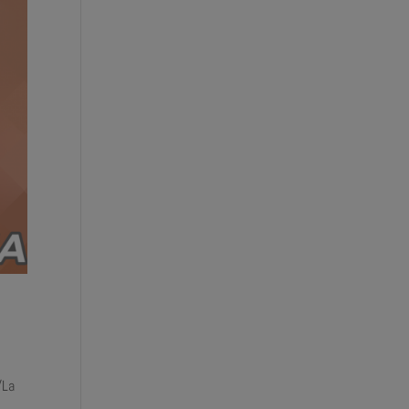
/La
 ...