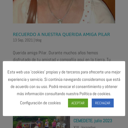
RECUERDO A NUESTRA QUERIDA AMIGA PILAR
13 Sep, 2021
|
blog
Querida amiga Pilar. Durante muchos años hemos
disfrutado de tu amistad y compañía aquí en la tierra. Tu
entrega profesional con l@s niñ@s y sus familias, tu
Esta web usa 'cookies' propias y de terceros para ofrecerte una mejor
ilusión por hacer de este mundo un lugar más amable y
experiencia y servicio. Si continúa navegando consideramos que está
auténtico y la generosa entrega de tí misma a todos los...
de acuerdo con su uso. Podrá revocar el consentimiento y obtener
más información consultando nuestra Política de cookies.
BLOG
Configuración de cookies
ACEPTAR
RECHAZAR
JORNADAS
TERAPÉUTICAS
CEMEDETE. julio 2023
XIX Jornadas