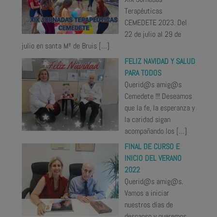
Terapéuticas
CEMEDETE 2023. Del
22 de julio al 29 de
julio en santa Mª de Bruis
[…]
FELIZ NAVIDAD Y SALUD
PARA TODOS
Querid@s amig@s
Cemedete !!! Deseamos
que la fe, la esperanza y
la caridad sigan
acompañando los
[…]
FINAL DE CURSO E
INICIO DEL VERANO
2022
Querid@s amig@s.
Vamos a iniciar
nuestros días de
descanso y queremos