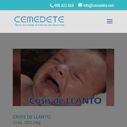
686 421 819
info@cemedete.com
CRISIS DE LLANTO
13 Abr, 2021
|
blog