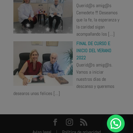
Querid@s amig@s
Cemedete !!! Deseamos
que la fe, la esperanza y
la caridad sigan
acompañando los
[…]
FINAL DE CURSO E
INICIO DEL VERANO
2022
Querid@s amig@s.
Vamos a iniciar
nuestros días de
descanso y queremos
desearos unas felices
[…]
Aviso legal
|
Política de privacidad